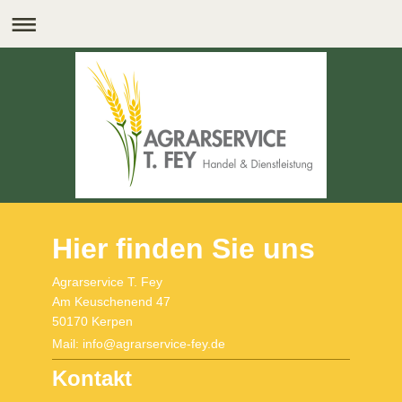
Hier finden Sie uns
Agrarservice T. Fey
Am Keuschenend 47
50170 Kerpen
Mail: info@agrarservice-fey.de
Kontakt