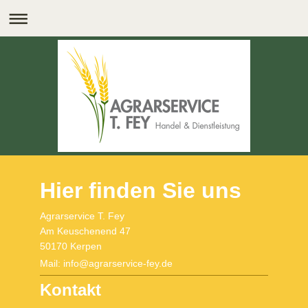
Hier finden Sie uns
Agrarservice T. Fey
Am Keuschenend 47
50170 Kerpen
Mail: info@agrarservice-fey.de
Kontakt